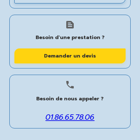
text_snippet
Besoin d'une prestation ?
Demander un devis
phone
Besoin de nous appeler ?
01.86.65.78.06